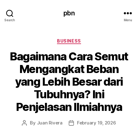
pbn
Search
Menu
Categories
BUSINESS
Bagaimana Cara Semut
Mengangkat Beban
yang Lebih Besar dari
Tubuhnya? Ini
Penjelasan Ilmiahnya
By
Juan Rivera
February 19, 2026
Post
Post
author
date